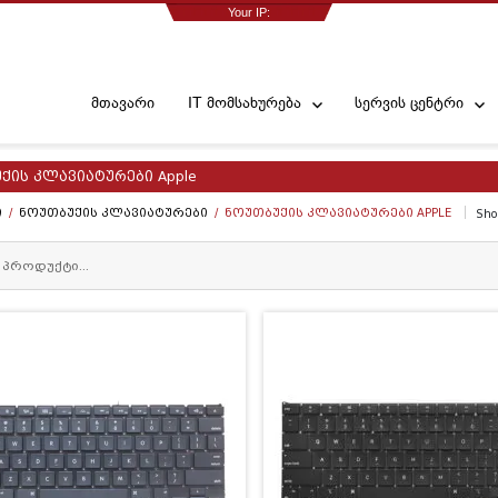
Your IP:
2001:41d0:303:a4e6::1
მთავარი
IT მომსახურება
სერვის ცენტრი
ქის კლავიატურები Apple
Ი
/
ᲜᲝᲣᲗᲑᲣᲥᲘᲡ ᲙᲚᲐᲕᲘᲐᲢᲣᲠᲔᲑᲘ
/ ᲜᲝᲣᲗᲑᲣᲥᲘᲡ ᲙᲚᲐᲕᲘᲐᲢᲣᲠᲔᲑᲘ APPLE
Show