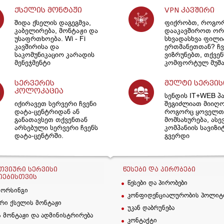
ქსელის მონტაჟი
VPN კავშირი
შიდა ქსელის დაგეგმვა,
ფიქრობთ, როგო
კაბელირება, მონტაჟი და
დააკავშიროთ ორ
უსაფრთხოება. Wi - Fi
სხვადასხვა ფილ
კავშირისა და
ერთმანეთთან? ჩვ
საკომუნიკაციო კარადის
ვიზრუნებთ, თქვენ
მენეჯმენტი
კომფორტულ მუშა
სერვერის
მულტი სერვის
კოლოკაცია
სენდის IT+WEB პ
იქირავეთ სერვერი ჩვენი
შეგიძლიათ მიიღ
დატა-ცენტრიდან ან
როგორც ყოველთვ
განათავსეთ თქვენთან
მომსახურება, ასე
არსებული სერვერი ჩვენს
კომპანიის სავიზი
დატა-ცენტრში.
გვერდი
ᲕᲘᲣᲠᲘ ᲡᲔᲠᲕᲘᲡᲘ
ᲬᲔᲡᲔᲑᲘ ᲓᲐ ᲞᲘᲠᲝᲑᲔᲑᲘ
ᲘᲔᲑᲘᲡᲗᲕᲘᲡ
წესები და პირობები
სორსინგი
კონფიდენციალურობის პოლიტ
რი ქსელის მონტაჟი
უკან დაბრუნება
 მონტაჟი და ადმინისტრირება
კონტაქტი