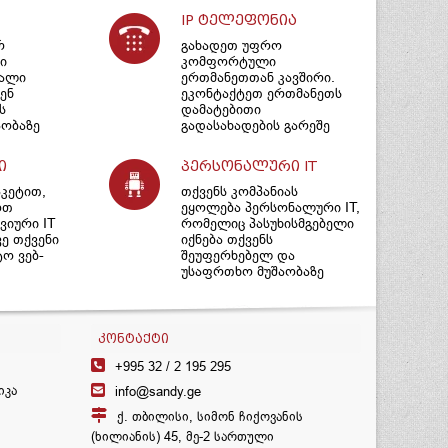
IP ტელეფონია
რ
გახადეთ უფრო
ი
კომფორტული
იალი
ერთმანეთთან კავშირი.
ენ
ეკონტაქტეთ ერთმანეთს
ს
დამატებითი
ობაზე
გადასახადების გარეშე
ი
პერსონალური IT
აკეტით,
თქვენს კომპანიას
ოთ
ეყოლება პერსონალური IT,
იური IT
რომელიც პასუხისმგებელი
ვე თქვენი
იქნება თქვენს
ტო ვებ-
შეუფერხებელ და
უსაფრთხო მუშაობაზე
ᲙᲝᲜᲢᲐᲥᲢᲘ
+995 32 /
2 195 295
იკა
info@sandy.ge
ქ. თბილისი, სიმონ ჩიქოვანის
(ხილიანის) 45, მე-2 სართული