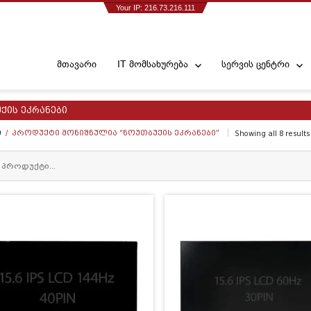
Your IP: 216.73.216.111
მთავარი
IT მომსახურება
სერვის ცენტრი
ქის ეკრანები
Ი
/ ᲞᲠᲝᲓᲣᲥᲢᲘ ᲛᲝᲜᲘᲨᲜᲣᲚᲘᲐ “ᲜᲝᲣᲗᲑᲣᲥᲘᲡ ᲔᲙᲠᲐᲜᲔᲑᲘ”
Showing all 8 results