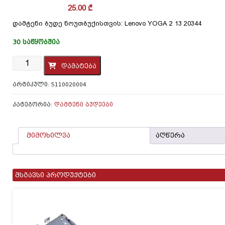
25.00
₾
დამტენი ბუდე ნოუთბუქისთვის: Lenovo YOGA 2 13 20344
30 ᲡᲐᲬᲧᲝᲑᲨᲘᲐ
რაოდენობა:
დამატება
დამტენი
ბუდე
ᲐᲠᲢᲘᲙᲣᲚᲘ:
5110020004
ნოუთბუქისთვის:
Lenovo
YOGA
ᲙᲐᲢᲔᲒᲝᲠᲘᲐ:
ᲓᲐᲛᲢᲔᲜᲘ ᲑᲣᲓᲔᲔᲑᲘ
2
13
20344
მიმოხილვა
აღწერა
მსგავსი პროდუქტები