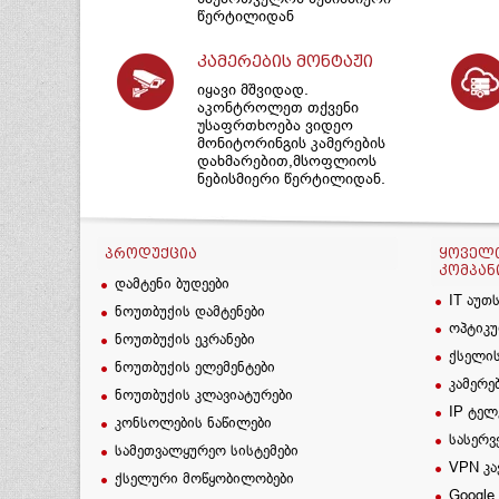
წერტილიდან
კამერების მონტაჟი
იყავი მშვიდად.
აკონტროლეთ თქვენი
უსაფრთხოება ვიდეო
მონიტორინგის კამერების
დახმარებით,მსოფლიოს
ნებისმიერი წერტილიდან.
ᲞᲠᲝᲓᲣᲥᲪᲘᲐ
ᲧᲝᲕᲔᲚᲗ
ᲙᲝᲛᲞᲐᲜ
დამტენი ბუდეები
IT აუთ
ნოუთბუქის დამტენები
ოპტიკუ
ნოუთბუქის ეკრანები
ქსელის
ნოუთბუქის ელემენტები
კამერე
ნოუთბუქის კლავიატურები
IP ტელ
კონსოლების ნაწილები
სასერვ
სამეთვალყურეო სისტემები
VPN კა
ქსელური მოწყობილობები
Google