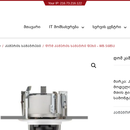
Your IP: 216.73.216.122
მთავარი
IT მომსახურება
სერვის ცენტრი
Ი
/
ᲙᲐᲛᲔᲠᲘᲡ ᲡᲐᲛᲐᲒᲠᲔᲑᲘ
/ ᲓᲝᲛ ᲙᲐᲛᲔᲠᲘᲡ ᲡᲐᲛᲐᲒᲠᲘ ᲤᲔᲮᲘ – WB-S685U
ᲓᲝᲛ ᲙᲐ
მარკა: 
მოდელი
მთის ტი
სამონტა
ᲙᲐᲢᲔᲒᲝ