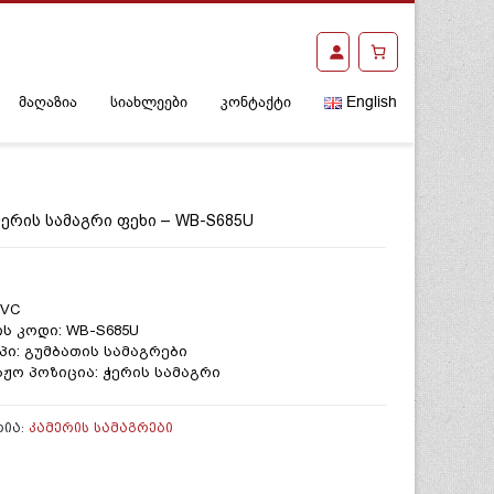
მაღაზია
სიახლეები
კონტაქტი
English
ᲛᲔᲠᲘᲡ ᲡᲐᲛᲐᲒᲠᲘ ᲤᲔᲮᲘ – WB-S685U
JVC
ს კოდი: WB-S685U
პი: გუმბათის სამაგრები
ჟო პოზიცია: ჭერის სამაგრი
ᲠᲘᲐ:
ᲙᲐᲛᲔᲠᲘᲡ ᲡᲐᲛᲐᲒᲠᲔᲑᲘ