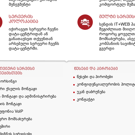
მენეჯმენტი
კომფორტულ მუშა
სერვერის
მულტი სერვის
კოლოკაცია
სენდის IT+WEB პ
იქირავეთ სერვერი ჩვენი
შეგიძლიათ მიიღ
დატა-ცენტრიდან ან
როგორც ყოველთვ
განათავსეთ თქვენთან
მომსახურება, ასე
არსებული სერვერი ჩვენს
კომპანიის სავიზი
დატა-ცენტრში.
გვერდი
ᲕᲘᲣᲠᲘ ᲡᲔᲠᲕᲘᲡᲘ
ᲬᲔᲡᲔᲑᲘ ᲓᲐ ᲞᲘᲠᲝᲑᲔᲑᲘ
ᲘᲔᲑᲘᲡᲗᲕᲘᲡ
წესები და პირობები
სორსინგი
კონფიდენციალურობის პოლიტ
რი ქსელის მონტაჟი
უკან დაბრუნება
 მონტაჟი და ადმინისტრირება
კონტაქტი
ბის მონტაჟი
ეფონია VoIP
ერო მომსახურება
ვშირი
 ბიზნეს სერვისები