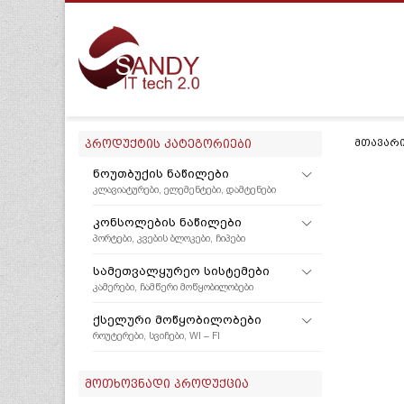
ᲞᲠᲝᲓᲣᲥᲢᲘᲡ ᲙᲐᲢᲔᲒᲝᲠᲘᲔᲑᲘ
ᲛᲗᲐᲕᲐᲠ
ᲜᲝᲣᲗᲑᲣᲥᲘᲡ ᲜᲐᲬᲘᲚᲔᲑᲘ
ᲙᲚᲐᲕᲘᲐᲢᲣᲠᲔᲑᲘ, ᲔᲚᲔᲛᲔᲜᲢᲔᲑᲘ, ᲓᲐᲛᲢᲔᲜᲔᲑᲘ
ᲙᲝᲜᲡᲝᲚᲔᲑᲘᲡ ᲜᲐᲬᲘᲚᲔᲑᲘ
ᲞᲝᲠᲢᲔᲑᲘ, ᲙᲕᲔᲑᲘᲡ ᲑᲚᲝᲙᲔᲑᲘ, ᲩᲘᲞᲔᲑᲘ
ᲡᲐᲛᲔᲗᲕᲐᲚᲧᲣᲠᲔᲝ ᲡᲘᲡᲢᲔᲛᲔᲑᲘ
ᲙᲐᲛᲔᲠᲔᲑᲘ, ᲩᲐᲛᲬᲔᲠᲘ ᲛᲝᲬᲧᲝᲑᲘᲚᲝᲑᲔᲑᲘ
ᲥᲡᲔᲚᲣᲠᲘ ᲛᲝᲬᲧᲝᲑᲘᲚᲝᲑᲔᲑᲘ
ᲠᲝᲣᲢᲔᲠᲔᲑᲘ, ᲡᲕᲘᲩᲔᲑᲘ, WI – FI
ᲛᲝᲗᲮᲝᲕᲜᲐᲓᲘ ᲞᲠᲝᲓᲣᲥᲪᲘᲐ