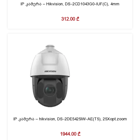
IP კამერა – Hikvision, DS-2CD1043G0-IUF(C), 4mm
312.00
₾
IP კამერა – hikvision, DS-2DE5425IW-AE(T5), 25Xopt.zoom
1944.00
₾