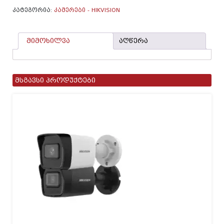
ᲙᲐᲢᲔᲒᲝᲠᲘᲐ:
ᲙᲐᲛᲔᲠᲔᲑᲘ - HIKVISION
მიმოხილვა
აღწერა
მსგავსი პროდუქტები