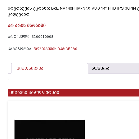
ნოუთბუქის ეკრანი: BoE NV140FHM-N4X V8.0 14″ FHD IPS 30PIN
კიდეებით
ᲐᲠ ᲐᲠᲘᲡ ᲛᲐᲠᲐᲒᲨᲘ
ᲐᲠᲢᲘᲙᲣᲚᲘ:
6100010008
ᲙᲐᲢᲔᲒᲝᲠᲘᲐ:
ᲜᲝᲣᲗᲑᲣᲥᲘᲡ ᲔᲙᲠᲐᲜᲔᲑᲘ
მიმოხილვა
აღწერა
მსგავსი პროდუქტები