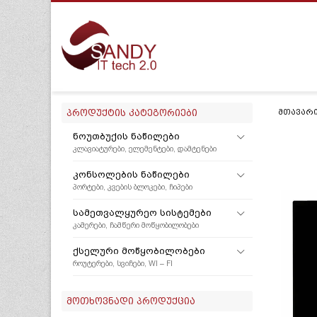
ᲞᲠᲝᲓᲣᲥᲢᲘᲡ ᲙᲐᲢᲔᲒᲝᲠᲘᲔᲑᲘ
ᲛᲗᲐᲕᲐᲠ
ᲜᲝᲣᲗᲑᲣᲥᲘᲡ ᲜᲐᲬᲘᲚᲔᲑᲘ
ᲙᲚᲐᲕᲘᲐᲢᲣᲠᲔᲑᲘ, ᲔᲚᲔᲛᲔᲜᲢᲔᲑᲘ, ᲓᲐᲛᲢᲔᲜᲔᲑᲘ
ᲙᲝᲜᲡᲝᲚᲔᲑᲘᲡ ᲜᲐᲬᲘᲚᲔᲑᲘ
ᲞᲝᲠᲢᲔᲑᲘ, ᲙᲕᲔᲑᲘᲡ ᲑᲚᲝᲙᲔᲑᲘ, ᲩᲘᲞᲔᲑᲘ
ᲡᲐᲛᲔᲗᲕᲐᲚᲧᲣᲠᲔᲝ ᲡᲘᲡᲢᲔᲛᲔᲑᲘ
ᲙᲐᲛᲔᲠᲔᲑᲘ, ᲩᲐᲛᲬᲔᲠᲘ ᲛᲝᲬᲧᲝᲑᲘᲚᲝᲑᲔᲑᲘ
ᲥᲡᲔᲚᲣᲠᲘ ᲛᲝᲬᲧᲝᲑᲘᲚᲝᲑᲔᲑᲘ
ᲠᲝᲣᲢᲔᲠᲔᲑᲘ, ᲡᲕᲘᲩᲔᲑᲘ, WI – FI
ᲛᲝᲗᲮᲝᲕᲜᲐᲓᲘ ᲞᲠᲝᲓᲣᲥᲪᲘᲐ