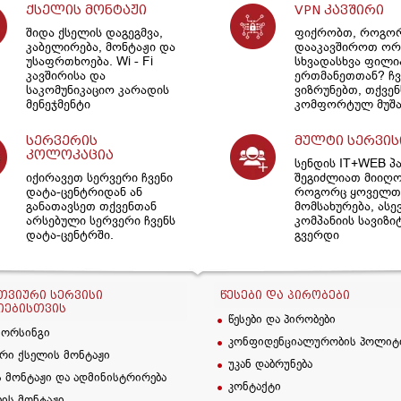
ქსელის მონტაჟი
VPN კავშირი
შიდა ქსელის დაგეგმვა,
ფიქრობთ, როგო
კაბელირება, მონტაჟი და
დააკავშიროთ ორ
უსაფრთხოება. Wi - Fi
სხვადასხვა ფილ
კავშირისა და
ერთმანეთთან? ჩვ
საკომუნიკაციო კარადის
ვიზრუნებთ, თქვენ
მენეჯმენტი
კომფორტულ მუშა
სერვერის
მულტი სერვის
კოლოკაცია
სენდის IT+WEB პ
იქირავეთ სერვერი ჩვენი
შეგიძლიათ მიიღ
დატა-ცენტრიდან ან
როგორც ყოველთვ
განათავსეთ თქვენთან
მომსახურება, ასე
არსებული სერვერი ჩვენს
კომპანიის სავიზი
დატა-ცენტრში.
გვერდი
ᲕᲘᲣᲠᲘ ᲡᲔᲠᲕᲘᲡᲘ
ᲬᲔᲡᲔᲑᲘ ᲓᲐ ᲞᲘᲠᲝᲑᲔᲑᲘ
ᲘᲔᲑᲘᲡᲗᲕᲘᲡ
წესები და პირობები
სორსინგი
კონფიდენციალურობის პოლიტ
რი ქსელის მონტაჟი
უკან დაბრუნება
 მონტაჟი და ადმინისტრირება
კონტაქტი
ბის მონტაჟი