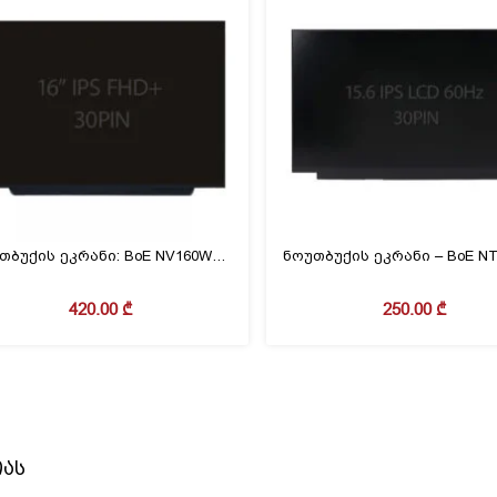
ნოუთბუქის ეკრანი: BoE NV160WUM-NH3 16.0″ FHD+ IPS 30PIN ვიწრო კიდეებით
420.00
₾
250.00
₾
იას