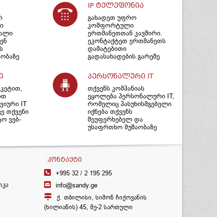
IP ტელეფონია
რ
გახადეთ უფრო
ი
კომფორტული
იალი
ერთმანეთთან კავშირი.
ენ
ეკონტაქტეთ ერთმანეთს
ს
დამატებითი
ობაზე
გადასახადების გარეშე
ი
პერსონალური IT
აკეტით,
თქვენს კომპანიას
ოთ
ეყოლება პერსონალური IT,
იური IT
რომელიც პასუხისმგებელი
ვე თქვენი
იქნება თქვენს
ტო ვებ-
შეუფერხებელ და
უსაფრთხო მუშაობაზე
ᲙᲝᲜᲢᲐᲥᲢᲘ
+995 32 /
2 195 295
იკა
info@sandy.ge
ქ. თბილისი, სიმონ ჩიქოვანის
(ხილიანის) 45, მე-2 სართული