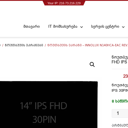
Your IP: 216.73.216.229
მთავარი
IT მომსახურება
სერვის ცენტრი
Ი
/
ᲜᲝᲣᲗᲑᲣᲥᲘᲡ ᲔᲙᲠᲐᲜᲔᲑᲘ
/ ᲜᲝᲣᲗᲑᲣᲥᲘᲡ ᲔᲙᲠᲐᲜᲘ – INNOLUX N140HCA-EAC REV.C3
ᲜᲝᲣᲗᲑᲣᲥ
FHD IPS
23
ნოუთბუქ
IPS 30PI
8 ᲡᲐᲬᲧᲝ
რაოდენ
ნოუთბუ
ეკრანი
ᲐᲠᲢᲘᲙᲣ
-