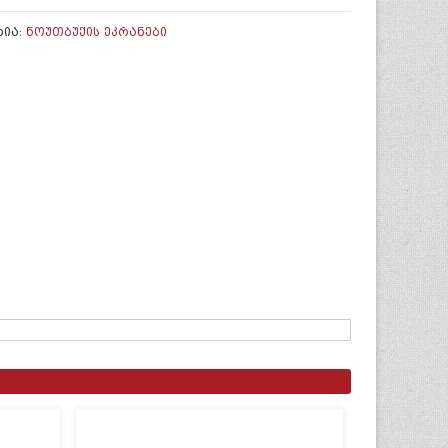
-
ᲠᲘᲐ:
ᲜᲝᲣᲗᲑᲣᲥᲘᲡ ᲔᲙᲠᲐᲜᲔᲑᲘ