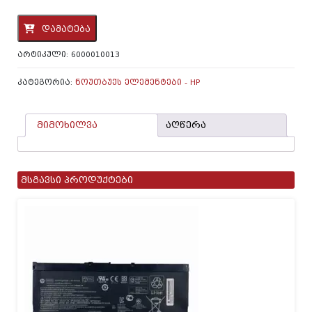
რაოდენობა:
დამატება
ნოუთბუქის
ელემენტი
ᲐᲠᲢᲘᲙᲣᲚᲘ:
6000010013
HP
BN03XL
ᲙᲐᲢᲔᲒᲝᲠᲘᲐ:
ᲜᲝᲣᲗᲑᲣᲥᲡ ᲔᲚᲔᲛᲔᲜᲢᲔᲑᲘ - HP
მიმოხილვა
აღწერა
მსგავსი პროდუქტები