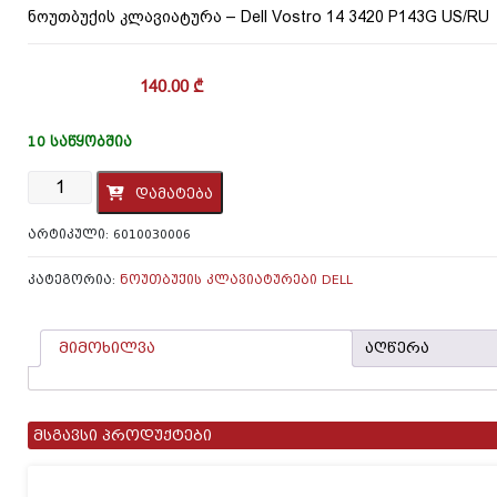
ნოუთბუქის კლავიატურა – Dell Vostro 14 3420 P143G US/RU
140.00
₾
10 ᲡᲐᲬᲧᲝᲑᲨᲘᲐ
რაოდენობა:
დამატება
ნოუთბუქის
კლავიატურა
ᲐᲠᲢᲘᲙᲣᲚᲘ:
6010030006
-
Dell
Vostro
ᲙᲐᲢᲔᲒᲝᲠᲘᲐ:
ᲜᲝᲣᲗᲑᲣᲥᲘᲡ ᲙᲚᲐᲕᲘᲐᲢᲣᲠᲔᲑᲘ DELL
14
3420
P143G
მიმოხილვა
აღწერა
US/RU
მსგავსი პროდუქტები