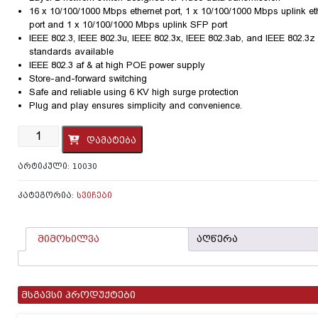
16 x 10/100/1000 Mbps ethernet port, 1 x 10/100/1000 Mbps uplink et
port and 1 x 10/100/1000 Mbps uplink SFP port
IEEE 802.3, IEEE 802.3u, IEEE 802.3x, IEEE 802.3ab, and IEEE 802.3z
standards available
IEEE 802.3 af & at high POE power supply
Store-and-forward switching
Safe and reliable using 6 KV high surge protection
Plug and play ensures simplicity and convenience.
რაოდენობა:
დამატება
სვიჩი
-
ᲐᲠᲢᲘᲙᲣᲚᲘ:
10030
POE
DS-
3E0518P-
ᲙᲐᲢᲔᲒᲝᲠᲘᲐ:
ᲡᲕᲘᲩᲔᲑᲘ
E
მიმოხილვა
აღწერა
მსგავსი პროდუქტები