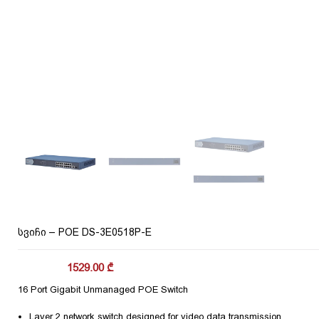
სვიჩი – POE DS-3E0518P-E
1529.00
₾
16 Port Gigabit Unmanaged POE Switch
Layer 2 network switch designed for video data transmission