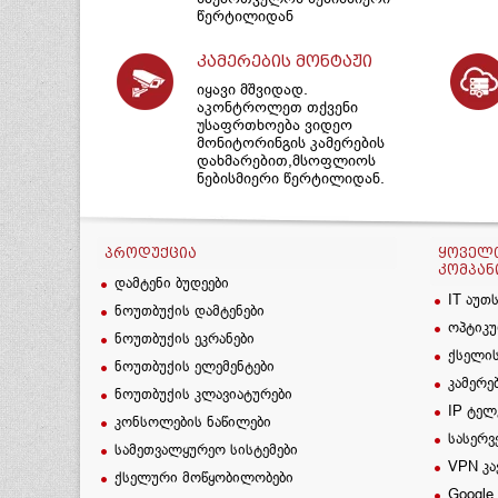
წერტილიდან
კამერების მონტაჟი
იყავი მშვიდად.
აკონტროლეთ თქვენი
უსაფრთხოება ვიდეო
მონიტორინგის კამერების
დახმარებით,მსოფლიოს
ნებისმიერი წერტილიდან.
ᲞᲠᲝᲓᲣᲥᲪᲘᲐ
ᲧᲝᲕᲔᲚᲗ
ᲙᲝᲛᲞᲐᲜ
დამტენი ბუდეები
IT აუთ
ნოუთბუქის დამტენები
ოპტიკუ
ნოუთბუქის ეკრანები
ქსელის
ნოუთბუქის ელემენტები
კამერე
ნოუთბუქის კლავიატურები
IP ტელ
კონსოლების ნაწილები
სასერვ
სამეთვალყურეო სისტემები
VPN კა
ქსელური მოწყობილობები
Google