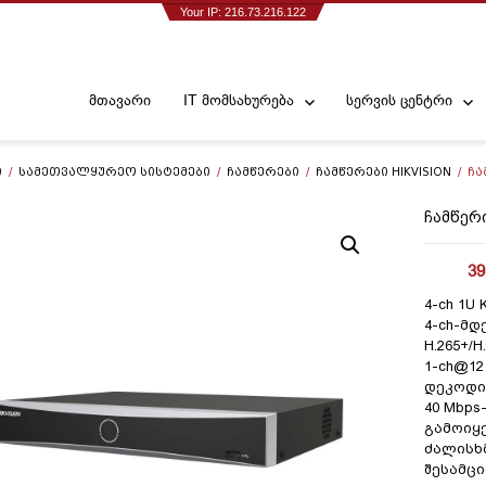
Your IP: 216.73.216.122
მთავარი
IT მომსახურება
სერვის ცენტრი
Ი
/
ᲡᲐᲛᲔᲗᲕᲐᲚᲧᲣᲠᲔᲝ ᲡᲘᲡᲢᲔᲛᲔᲑᲘ
/
ᲩᲐᲛᲬᲔᲠᲔᲑᲘ
/
ᲩᲐᲛᲬᲔᲠᲔᲑᲘ HIKVISION
/ ᲩᲐᲛ
ᲩᲐᲛᲬᲔᲠᲘ
39
4-ch 1U 
4-ch-მდ
H.265+/
1-ch@12
დეკოდი
40 Mbp
გამოიყე
ძალისხ
შესამც