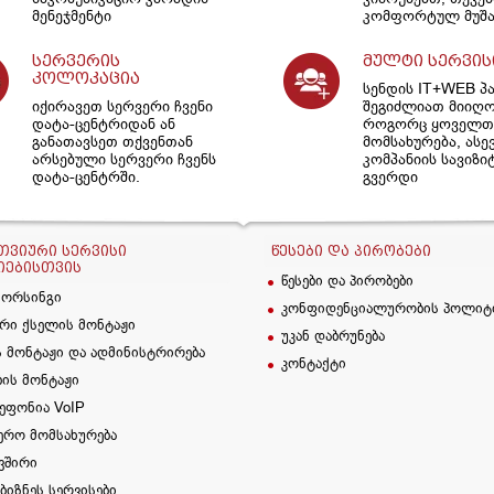
მენეჯმენტი
კომფორტულ მუშა
სერვერის
მულტი სერვის
კოლოკაცია
სენდის IT+WEB პ
იქირავეთ სერვერი ჩვენი
შეგიძლიათ მიიღ
დატა-ცენტრიდან ან
როგორც ყოველთვ
განათავსეთ თქვენთან
მომსახურება, ასე
არსებული სერვერი ჩვენს
კომპანიის სავიზი
დატა-ცენტრში.
გვერდი
ᲕᲘᲣᲠᲘ ᲡᲔᲠᲕᲘᲡᲘ
ᲬᲔᲡᲔᲑᲘ ᲓᲐ ᲞᲘᲠᲝᲑᲔᲑᲘ
ᲘᲔᲑᲘᲡᲗᲕᲘᲡ
წესები და პირობები
სორსინგი
კონფიდენციალურობის პოლიტ
რი ქსელის მონტაჟი
უკან დაბრუნება
 მონტაჟი და ადმინისტრირება
კონტაქტი
ბის მონტაჟი
ეფონია VoIP
ერო მომსახურება
ვშირი
 ბიზნეს სერვისები