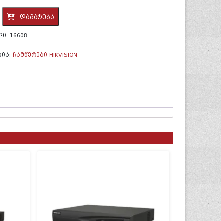
ობა:
დამატება
ᲚᲘ:
16608
ᲠᲘᲐ:
ᲩᲐᲛᲬᲔᲠᲔᲑᲘ HIKVISION