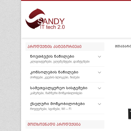
ᲞᲠᲝᲓᲣᲥᲢᲘᲡ ᲙᲐᲢᲔᲒᲝᲠᲘᲔᲑᲘ
ᲛᲗᲐᲕᲐᲠ
ᲜᲝᲣᲗᲑᲣᲥᲘᲡ ᲜᲐᲬᲘᲚᲔᲑᲘ
ᲙᲚᲐᲕᲘᲐᲢᲣᲠᲔᲑᲘ, ᲔᲚᲔᲛᲔᲜᲢᲔᲑᲘ, ᲓᲐᲛᲢᲔᲜᲔᲑᲘ
ᲙᲝᲜᲡᲝᲚᲔᲑᲘᲡ ᲜᲐᲬᲘᲚᲔᲑᲘ
ᲞᲝᲠᲢᲔᲑᲘ, ᲙᲕᲔᲑᲘᲡ ᲑᲚᲝᲙᲔᲑᲘ, ᲩᲘᲞᲔᲑᲘ
ᲡᲐᲛᲔᲗᲕᲐᲚᲧᲣᲠᲔᲝ ᲡᲘᲡᲢᲔᲛᲔᲑᲘ
ᲙᲐᲛᲔᲠᲔᲑᲘ, ᲩᲐᲛᲬᲔᲠᲘ ᲛᲝᲬᲧᲝᲑᲘᲚᲝᲑᲔᲑᲘ
ᲥᲡᲔᲚᲣᲠᲘ ᲛᲝᲬᲧᲝᲑᲘᲚᲝᲑᲔᲑᲘ
ᲠᲝᲣᲢᲔᲠᲔᲑᲘ, ᲡᲕᲘᲩᲔᲑᲘ, WI – FI
ᲛᲝᲗᲮᲝᲕᲜᲐᲓᲘ ᲞᲠᲝᲓᲣᲥᲪᲘᲐ