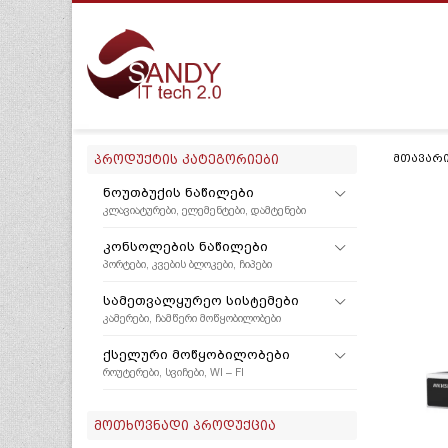
ᲞᲠᲝᲓᲣᲥᲢᲘᲡ ᲙᲐᲢᲔᲒᲝᲠᲘᲔᲑᲘ
ᲛᲗᲐᲕᲐᲠ
ᲜᲝᲣᲗᲑᲣᲥᲘᲡ ᲜᲐᲬᲘᲚᲔᲑᲘ
ᲙᲚᲐᲕᲘᲐᲢᲣᲠᲔᲑᲘ, ᲔᲚᲔᲛᲔᲜᲢᲔᲑᲘ, ᲓᲐᲛᲢᲔᲜᲔᲑᲘ
ᲙᲝᲜᲡᲝᲚᲔᲑᲘᲡ ᲜᲐᲬᲘᲚᲔᲑᲘ
ᲞᲝᲠᲢᲔᲑᲘ, ᲙᲕᲔᲑᲘᲡ ᲑᲚᲝᲙᲔᲑᲘ, ᲩᲘᲞᲔᲑᲘ
ᲡᲐᲛᲔᲗᲕᲐᲚᲧᲣᲠᲔᲝ ᲡᲘᲡᲢᲔᲛᲔᲑᲘ
ᲙᲐᲛᲔᲠᲔᲑᲘ, ᲩᲐᲛᲬᲔᲠᲘ ᲛᲝᲬᲧᲝᲑᲘᲚᲝᲑᲔᲑᲘ
ᲥᲡᲔᲚᲣᲠᲘ ᲛᲝᲬᲧᲝᲑᲘᲚᲝᲑᲔᲑᲘ
ᲠᲝᲣᲢᲔᲠᲔᲑᲘ, ᲡᲕᲘᲩᲔᲑᲘ, WI – FI
ᲛᲝᲗᲮᲝᲕᲜᲐᲓᲘ ᲞᲠᲝᲓᲣᲥᲪᲘᲐ