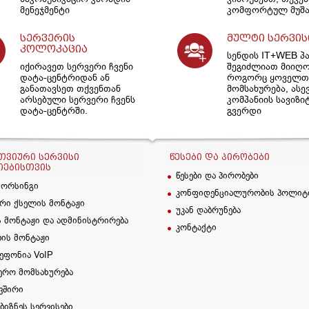
მენეჯმენტი
კომფორტულ მუშა
სერვერის
მულტი სერვის
კოლოკაცია
სენდის IT+WEB პ
იქირავეთ სერვერი ჩვენი
შეგიძლიათ მიიღ
დატა-ცენტრიდან ან
როგორც ყოველთვ
განათავსეთ თქვენთან
მომსახურება, ასე
არსებული სერვერი ჩვენს
კომპანიის სავიზი
დატა-ცენტრში.
გვერდი
ᲕᲘᲣᲠᲘ ᲡᲔᲠᲕᲘᲡᲘ
ᲬᲔᲡᲔᲑᲘ ᲓᲐ ᲞᲘᲠᲝᲑᲔᲑᲘ
ᲘᲔᲑᲘᲡᲗᲕᲘᲡ
წესები და პირობები
სორსინგი
კონფიდენციალურობის პოლიტ
რი ქსელის მონტაჟი
უკან დაბრუნება
 მონტაჟი და ადმინისტრირება
კონტაქტი
ბის მონტაჟი
ეფონია VoIP
ერო მომსახურება
ვშირი
 ბიზნეს სერვისები