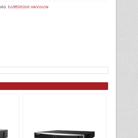
ᲠᲘᲐ:
ᲩᲐᲛᲬᲔᲠᲔᲑᲘ HIKVISION