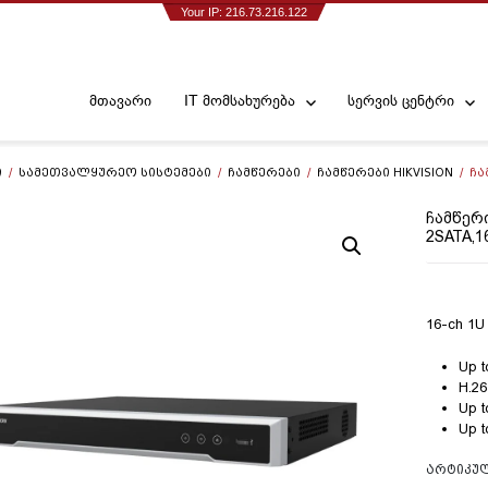
Your IP: 216.73.216.122
მთავარი
IT მომსახურება
სერვის ცენტრი
Ი
/
ᲡᲐᲛᲔᲗᲕᲐᲚᲧᲣᲠᲔᲝ ᲡᲘᲡᲢᲔᲛᲔᲑᲘ
/
ᲩᲐᲛᲬᲔᲠᲔᲑᲘ
/
ᲩᲐᲛᲬᲔᲠᲔᲑᲘ HIKVISION
/ ᲩᲐᲛ
ᲩᲐᲛᲬᲔᲠᲘ
2SATA,1
16-ch 1U
Up t
H.26
Up t
Up t
ᲐᲠᲢᲘᲙᲣ