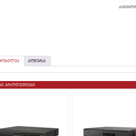
ᲙᲐᲢᲔᲒᲝ
მოხილვა
აღწერა
სი პროდუქტები