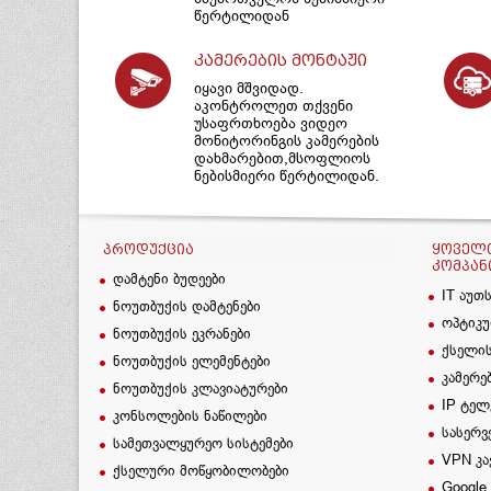
წერტილიდან
კამერების მონტაჟი
იყავი მშვიდად.
აკონტროლეთ თქვენი
უსაფრთხოება ვიდეო
მონიტორინგის კამერების
დახმარებით,მსოფლიოს
ნებისმიერი წერტილიდან.
ᲞᲠᲝᲓᲣᲥᲪᲘᲐ
ᲧᲝᲕᲔᲚᲗ
ᲙᲝᲛᲞᲐᲜ
დამტენი ბუდეები
IT აუთ
ნოუთბუქის დამტენები
ოპტიკუ
ნოუთბუქის ეკრანები
ქსელის
ნოუთბუქის ელემენტები
კამერე
ნოუთბუქის კლავიატურები
IP ტელ
კონსოლების ნაწილები
სასერვ
სამეთვალყურეო სისტემები
VPN კა
ქსელური მოწყობილობები
Google