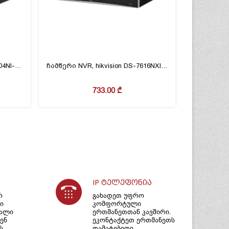
ჩამწერი,NVR Hikvision, DS-7104NI-Q1/M©, 1sata,4ch
ჩამწერი NVR, hikvision DS-7616NXI-K2, 2 sata, 16 ch, poe, AcuSense
733.00
₾
IP ტელეფონია
რ
გახადეთ უფრო
ი
კომფორტული
იალი
ერთმანეთთან კავშირი.
ენ
ეკონტაქტეთ ერთმანეთს
ს
დამატებითი