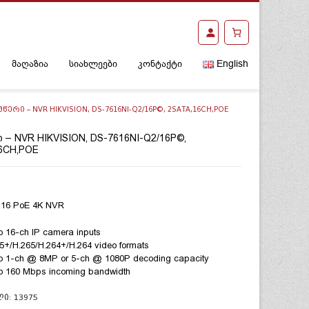
მაღაზია
სიახლეები
კონტაქტი
English
ᲬᲔᲠᲘ – NVR HIKVISION, DS-7616NI-Q2/16P©, 2SATA,16CH,POE
 – NVR HIKVISION, DS-7616NI-Q2/16P©,
6CH,POE
 16 PoE 4K NVR
o 16-ch IP camera inputs
5+/H.265/H.264+/H.264 video formats
o 1-ch @ 8MP or 5-ch @ 1080P decoding capacity
o 160 Mbps incoming bandwidth
ᲚᲘ:
13975