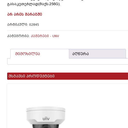
გასაკეთებლად(მაქს.256G).
ᲐᲠ ᲐᲠᲘᲡ ᲛᲐᲠᲐᲒᲨᲘ
ᲐᲠᲢᲘᲙᲣᲚᲘ:
02845
ᲙᲐᲢᲔᲒᲝᲠᲘᲐ:
ᲙᲐᲛᲔᲠᲔᲑᲘ - UNV
მიმოხილვა
აღწერა
მსგავსი პროდუქტები