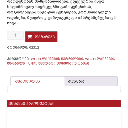
რაოდენობის მოწყობილობები. ეფექტურია ისეთ
ხალხმრავალ სივრცეებში გამოყენებისას,
როგორებიცაა სავაჭრო ცენტრები, კორპორატიული
ოფისები, მჭიდროდ განლაგებული აპარტამენტები და
სხვა.
რაოდენობა:
დამატება
Access
Point
ᲐᲠᲢᲘᲙᲣᲚᲘ:
02312
WiFi
6
Enterprise
ᲙᲐᲢᲔᲒᲝᲠᲘᲐ:
WI - FI ᲓᲐᲨᲕᲔᲑᲘᲡ ᲬᲔᲠᲢᲘᲚᲔᲑᲘ
,
WI – FI ᲓᲐᲨᲕᲔᲑᲘᲡ
ᲬᲔᲠᲢᲘᲚᲘ - UNIFI
,
ᲥᲡᲔᲚᲣᲠᲘ ᲛᲝᲬᲧᲝᲑᲘᲚᲝᲑᲔᲑᲘ
-
PoE
ადაპტერის
გარეშე
მიმოხილვა
აღწერა
მსგავსი პროდუქტები