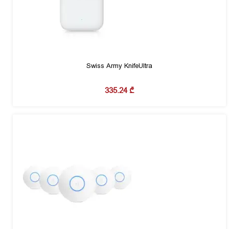
Swiss Army KnifeUltra
335.24
₾