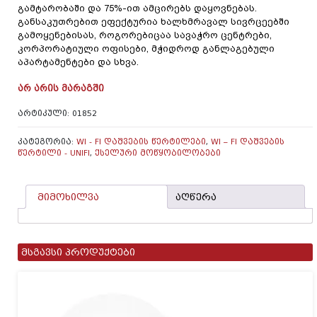
გამტარობაში და 75%-ით ამცირებს დაყოვნებას.
განსაკუთრებით ეფექტურია ხალხმრავალ სივრცეებში
გამოყენებისას, როგორებიცაა სავაჭრო ცენტრები,
კორპორატიული ოფისები, მჭიდროდ განლაგებული
აპარტამენტები და სხვა.
ᲐᲠ ᲐᲠᲘᲡ ᲛᲐᲠᲐᲒᲨᲘ
ᲐᲠᲢᲘᲙᲣᲚᲘ:
01852
ᲙᲐᲢᲔᲒᲝᲠᲘᲐ:
WI - FI ᲓᲐᲨᲕᲔᲑᲘᲡ ᲬᲔᲠᲢᲘᲚᲔᲑᲘ
,
WI – FI ᲓᲐᲨᲕᲔᲑᲘᲡ
ᲬᲔᲠᲢᲘᲚᲘ - UNIFI
,
ᲥᲡᲔᲚᲣᲠᲘ ᲛᲝᲬᲧᲝᲑᲘᲚᲝᲑᲔᲑᲘ
მიმოხილვა
აღწერა
მსგავსი პროდუქტები