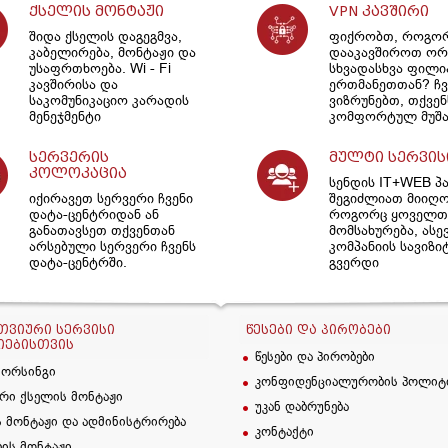
ქსელის მონტაჟი
VPN კავშირი
შიდა ქსელის დაგეგმვა,
ფიქრობთ, როგო
კაბელირება, მონტაჟი და
დააკავშიროთ ორ
უსაფრთხოება. Wi - Fi
სხვადასხვა ფილ
კავშირისა და
ერთმანეთთან? ჩვ
საკომუნიკაციო კარადის
ვიზრუნებთ, თქვენ
მენეჯმენტი
კომფორტულ მუშა
სერვერის
მულტი სერვის
კოლოკაცია
სენდის IT+WEB პ
იქირავეთ სერვერი ჩვენი
შეგიძლიათ მიიღ
დატა-ცენტრიდან ან
როგორც ყოველთვ
განათავსეთ თქვენთან
მომსახურება, ასე
არსებული სერვერი ჩვენს
კომპანიის სავიზი
დატა-ცენტრში.
გვერდი
ᲕᲘᲣᲠᲘ ᲡᲔᲠᲕᲘᲡᲘ
ᲬᲔᲡᲔᲑᲘ ᲓᲐ ᲞᲘᲠᲝᲑᲔᲑᲘ
ᲘᲔᲑᲘᲡᲗᲕᲘᲡ
წესები და პირობები
სორსინგი
კონფიდენციალურობის პოლიტ
რი ქსელის მონტაჟი
უკან დაბრუნება
 მონტაჟი და ადმინისტრირება
კონტაქტი
ბის მონტაჟი