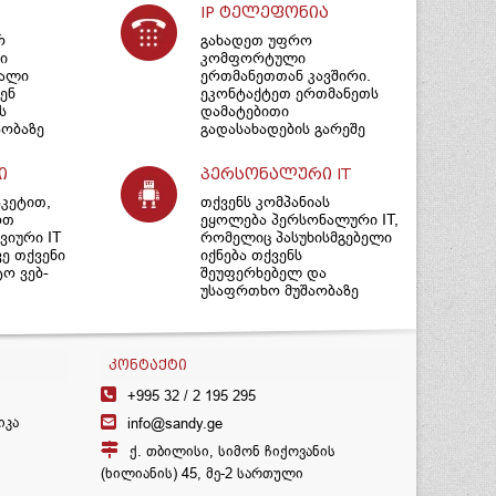
IP ტელეფონია
რ
გახადეთ უფრო
ი
კომფორტული
იალი
ერთმანეთთან კავშირი.
ენ
ეკონტაქტეთ ერთმანეთს
ს
დამატებითი
ობაზე
გადასახადების გარეშე
ი
პერსონალური IT
აკეტით,
თქვენს კომპანიას
ოთ
ეყოლება პერსონალური IT,
იური IT
რომელიც პასუხისმგებელი
ვე თქვენი
იქნება თქვენს
ტო ვებ-
შეუფერხებელ და
უსაფრთხო მუშაობაზე
ᲙᲝᲜᲢᲐᲥᲢᲘ
+995 32 /
2 195 295
იკა
info@sandy.ge
ქ. თბილისი, სიმონ ჩიქოვანის
(ხილიანის) 45, მე-2 სართული