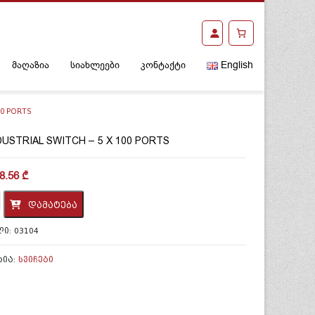
მაღაზია
სიახლეები
კონტაქტი
English
00 PORTS
DUSTRIAL SWITCH – 5 X 100 PORTS
8.56
₾
ობა:
დამატება
ᲚᲘ:
03104
ᲠᲘᲐ:
ᲡᲕᲘᲩᲔᲑᲘ