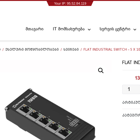
Your IP: 95.52.84.119
მთავარი
IT მომსახურება
სერვის ცენტრი
Ი
/
ᲥᲡᲔᲚᲣᲠᲘ ᲛᲝᲬᲧᲝᲑᲘᲚᲝᲑᲔᲑᲘ
/
ᲡᲕᲘᲩᲔᲑᲘ
/ FLAT INDUSTRIAL SWITCH – 5 X 1
FLAT IN
13
რაოდენ
Flat
Industrial
ᲐᲠᲢᲘᲙᲣ
Switch
-
5
ᲙᲐᲢᲔᲒᲝ
x
100
ports