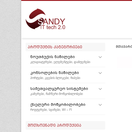
ᲞᲠᲝᲓᲣᲥᲢᲘᲡ ᲙᲐᲢᲔᲒᲝᲠᲘᲔᲑᲘ
ᲛᲗᲐᲕᲐᲠ
ᲜᲝᲣᲗᲑᲣᲥᲘᲡ ᲜᲐᲬᲘᲚᲔᲑᲘ
ᲙᲚᲐᲕᲘᲐᲢᲣᲠᲔᲑᲘ, ᲔᲚᲔᲛᲔᲜᲢᲔᲑᲘ, ᲓᲐᲛᲢᲔᲜᲔᲑᲘ
ᲙᲝᲜᲡᲝᲚᲔᲑᲘᲡ ᲜᲐᲬᲘᲚᲔᲑᲘ
ᲞᲝᲠᲢᲔᲑᲘ, ᲙᲕᲔᲑᲘᲡ ᲑᲚᲝᲙᲔᲑᲘ, ᲩᲘᲞᲔᲑᲘ
ᲡᲐᲛᲔᲗᲕᲐᲚᲧᲣᲠᲔᲝ ᲡᲘᲡᲢᲔᲛᲔᲑᲘ
ᲙᲐᲛᲔᲠᲔᲑᲘ, ᲩᲐᲛᲬᲔᲠᲘ ᲛᲝᲬᲧᲝᲑᲘᲚᲝᲑᲔᲑᲘ
ᲥᲡᲔᲚᲣᲠᲘ ᲛᲝᲬᲧᲝᲑᲘᲚᲝᲑᲔᲑᲘ
ᲠᲝᲣᲢᲔᲠᲔᲑᲘ, ᲡᲕᲘᲩᲔᲑᲘ, WI – FI
ᲛᲝᲗᲮᲝᲕᲜᲐᲓᲘ ᲞᲠᲝᲓᲣᲥᲪᲘᲐ