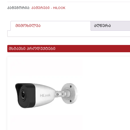
2მპ
2.8მმ
ᲙᲐᲢᲔᲒᲝᲠᲘᲐ:
ᲙᲐᲛᲔᲠᲔᲑᲘ - HILOOK
Dome,
ადამიანის
და
მიმოხილვა
აღწერა
ავტომობილის
სილუეტის
ამოცნობით
მსგავსი პროდუქტები