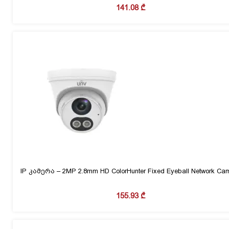
141.08
₾
IP კამერა – 2MP 2.8mm HD ColorHunter Fixed Eyeball Network Ca
155.93
₾