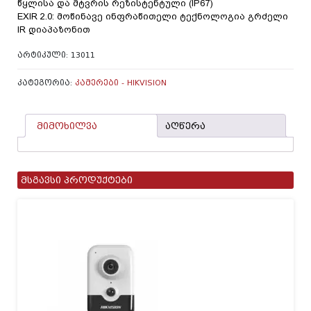
წყლისა და მტვრის რეზისტენტული (IP67)
EXIR 2.0: მოწინავე ინფრაწითელი ტექნოლოგია გრძელი
IR დიაპაზონით
ᲐᲠᲢᲘᲙᲣᲚᲘ:
13011
ᲙᲐᲢᲔᲒᲝᲠᲘᲐ:
ᲙᲐᲛᲔᲠᲔᲑᲘ - HIKVISION
მიმოხილვა
აღწერა
მსგავსი პროდუქტები