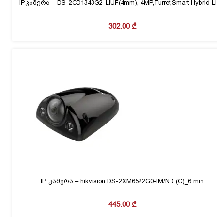
IPკამერა – DS-2CD1343G2-LIUF(4mm), 4MP,Turret,Smart Hybrid Li
302.00
₾
IP კამერა – hikvision DS-2XM6522G0-IM/ND (C)_6 mm
445.00
₾