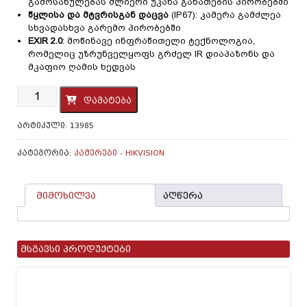
გამოსახულებას ძლიერი უკანა განათების პირობებში
წყლისა და მტვრისგან დაცვა
(IP67): კამერა გამძლეა
სხვადასხვა გარემო პირობებში
EXIR 2.0
: მოწინავე ინფრაწითელი ტექნოლოგია,
რომელიც უზრუნველყოფს გრძელ IR დიაპაზონს და
მკაფიო ღამის ხედვას
რაოდენობა:
დამატება
IP
კამერა
ᲐᲠᲢᲘᲙᲣᲚᲘ:
13985
-
Hikvision,DS-
2CD1023G0E-
ᲙᲐᲢᲔᲒᲝᲠᲘᲐ:
ᲙᲐᲛᲔᲠᲔᲑᲘ - HIKVISION
I(C),4mm,2mp,Bullet,IR30m
მიმოხილვა
აღწერა
მსგავსი პროდუქტები