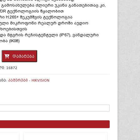
 გამოსახულება ძლიერი უკანა განათებითაც კი,
 WDR ტექნოლოგიის წყალობით
ი H.265+ შეკუმშვის ტექნოლოგია
ბული მიკროფონი რეალურ დროში აუდიო
ხოებისთვის
და მტვრის რეზისტენტული (IP67), ვანდალური
ბა (IK08)
ობა:
დამატება
ᲚᲘ:
16872
,DS-
G2-
ᲠᲘᲐ:
ᲙᲐᲛᲔᲠᲔᲑᲘ - HIKVISION
-
p,Dome,IR30m,Smart