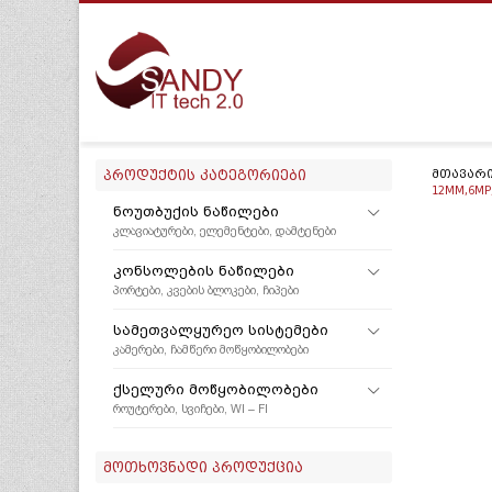
ᲞᲠᲝᲓᲣᲥᲢᲘᲡ ᲙᲐᲢᲔᲒᲝᲠᲘᲔᲑᲘ
ᲛᲗᲐᲕᲐᲠ
12MM,6MP
ᲜᲝᲣᲗᲑᲣᲥᲘᲡ ᲜᲐᲬᲘᲚᲔᲑᲘ
ᲙᲚᲐᲕᲘᲐᲢᲣᲠᲔᲑᲘ, ᲔᲚᲔᲛᲔᲜᲢᲔᲑᲘ, ᲓᲐᲛᲢᲔᲜᲔᲑᲘ
ᲙᲝᲜᲡᲝᲚᲔᲑᲘᲡ ᲜᲐᲬᲘᲚᲔᲑᲘ
ᲞᲝᲠᲢᲔᲑᲘ, ᲙᲕᲔᲑᲘᲡ ᲑᲚᲝᲙᲔᲑᲘ, ᲩᲘᲞᲔᲑᲘ
ᲡᲐᲛᲔᲗᲕᲐᲚᲧᲣᲠᲔᲝ ᲡᲘᲡᲢᲔᲛᲔᲑᲘ
ᲙᲐᲛᲔᲠᲔᲑᲘ, ᲩᲐᲛᲬᲔᲠᲘ ᲛᲝᲬᲧᲝᲑᲘᲚᲝᲑᲔᲑᲘ
ᲥᲡᲔᲚᲣᲠᲘ ᲛᲝᲬᲧᲝᲑᲘᲚᲝᲑᲔᲑᲘ
ᲠᲝᲣᲢᲔᲠᲔᲑᲘ, ᲡᲕᲘᲩᲔᲑᲘ, WI – FI
ᲛᲝᲗᲮᲝᲕᲜᲐᲓᲘ ᲞᲠᲝᲓᲣᲥᲪᲘᲐ