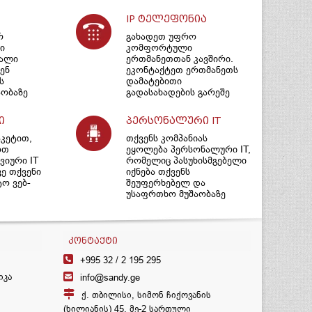
IP ტელეფონია
რ
გახადეთ უფრო
ი
კომფორტული
იალი
ერთმანეთთან კავშირი.
ენ
ეკონტაქტეთ ერთმანეთს
ს
დამატებითი
ობაზე
გადასახადების გარეშე
ი
პერსონალური IT
აკეტით,
თქვენს კომპანიას
ოთ
ეყოლება პერსონალური IT,
იური IT
რომელიც პასუხისმგებელი
ვე თქვენი
იქნება თქვენს
ტო ვებ-
შეუფერხებელ და
უსაფრთხო მუშაობაზე
ᲙᲝᲜᲢᲐᲥᲢᲘ
+995 32 /
2 195 295
იკა
info@sandy.ge
ქ. თბილისი, სიმონ ჩიქოვანის
(ხილიანის) 45, მე-2 სართული