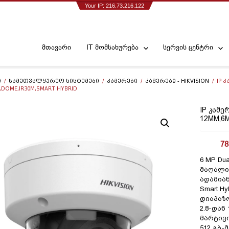
Your IP: 216.73.216.122
მთავარი
IT მომსახურება
სერვის ცენტრი
Ი
/
ᲡᲐᲛᲔᲗᲕᲐᲚᲧᲣᲠᲔᲝ ᲡᲘᲡᲢᲔᲛᲔᲑᲘ
/
ᲙᲐᲛᲔᲠᲔᲑᲘ
/
ᲙᲐᲛᲔᲠᲔᲑᲘ - HIKVISION
/ IP Კ
,DOME,IR30M,SMART HYBRID
IP ᲙᲐᲛᲔ
12MM,6
78
6 MP Dua
მაღალი
ადამია
Smart H
დიაპაზ
2.8-და
მარტივ
512 გბ-