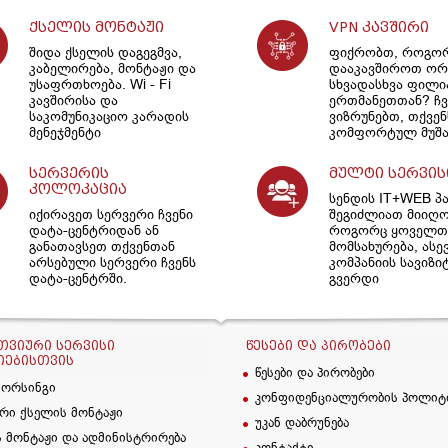
ქსელის მონტაჟი
VPN კავშირი
შიდა ქსელის დაგეგმვა,
ფიქრობთ, როგო
კაბელირება, მონტაჟი და
დააკავშიროთ ორ
უსაფრთხოება. Wi - Fi
სხვადასხვა ფილ
კავშირისა და
ერთმანეთთან? ჩვ
საკომუნიკაციო კარადის
ვიზრუნებთ, თქვენ
მენეჯმენტი
კომფორტულ მუშა
სერვერის
მულტი სერვის
კოლოკაცია
სენდის IT+WEB პ
იქირავეთ სერვერი ჩვენი
შეგიძლიათ მიიღ
დატა-ცენტრიდან ან
როგორც ყოველთვ
განათავსეთ თქვენთან
მომსახურება, ასე
არსებული სერვერი ჩვენს
კომპანიის სავიზი
დატა-ცენტრში.
გვერდი
ᲕᲘᲣᲠᲘ ᲡᲔᲠᲕᲘᲡᲘ
ᲬᲔᲡᲔᲑᲘ ᲓᲐ ᲞᲘᲠᲝᲑᲔᲑᲘ
ᲘᲔᲑᲘᲡᲗᲕᲘᲡ
წესები და პირობები
სორსინგი
კონფიდენციალურობის პოლიტ
რი ქსელის მონტაჟი
უკან დაბრუნება
 მონტაჟი და ადმინისტრირება
კონტაქტი