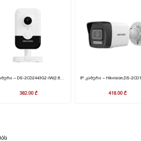
IP კამერა – DS-2CD2443G2-IW(2.8mm)(O-NEU),4mp,Cube,IR10m
382.00
₾
418.00
₾
იას