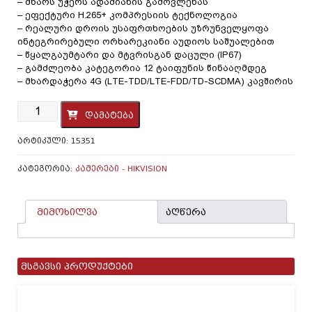
– მხარს უჭერს ადამიანის გამოვლენას
– ეფექტური H.265+ კომპრესიის ტექნოლოგია
– რეალური დროის უსაფრთხოების უზრუნველყოფა
ინტეგრირებული ორხარეკიანი აუდიოს საშუალებით
– წყალგაუმტარი და მტვრისგან დაცული (IP67)
– გამძლეობა კატეგორია 12 ტაიფუნის წინააღმდეგ
– მხარდაჭერა 4G (LTE-TDD/LTE-FDD/TD-SCDMA) კავშირის
რაოდენობა:
დამატება
IP
კამერა
ᲐᲠᲢᲘᲙᲣᲚᲘ:
15351
-
Hikvision,DS-
2XS2T47G1-
ᲙᲐᲢᲔᲒᲝᲠᲘᲐ:
ᲙᲐᲛᲔᲠᲔᲑᲘ - HIKVISION
LDH/4G,4mm,4mp,Bullet,WL30m,ColorVu,Solar,4G,
მიმოხილვა
აღწერა
მსგავსი პროდუქტები