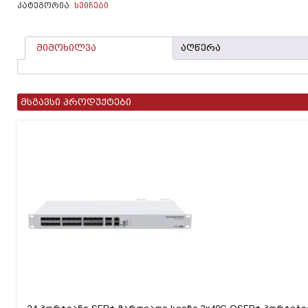
10/100/1000,
ᲙᲐᲢᲔᲒᲝᲠᲘᲐ:
ᲡᲕᲘᲩᲔᲑᲘ
2
SFP
ports
მიმოხილვა
აღწერა
მსგავსი პროდუქტები