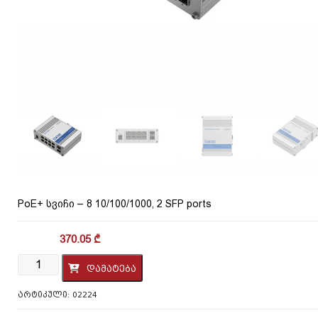
PoE+ სვიჩი – 8 10/100/1000, 2 SFP ports
370.05
₾
რაოდენობა:
დამატება
PoE+
სვიჩი
ᲐᲠᲢᲘᲙᲣᲚᲘ:
02224
-
8