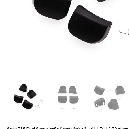
Sony PS5 Dual Sense კონტროლერის V3 1.0 L1 R1 L2 R2 ღილ