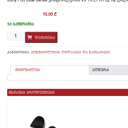
15.00
₾
50 ᲡᲐᲬᲧᲝᲑᲨᲘᲐ
რაოდენობა:
დამატება
Sony
PS5
Dual
ᲙᲐᲢᲔᲒᲝᲠᲘᲐ:
ᲙᲝᲜᲢᲠᲝᲚᲔᲠᲘᲡ ᲦᲘᲚᲐᲙᲔᲑᲘ ᲓᲐ ᲖᲐᲛᲑᲐᲠᲔᲑᲘ
Sense
კონტროლერის
V3
მიმოხილვა
აღწერა
1.0
L1
R1
L2
R2
მსგავსი პროდუქტები
ღილაკები
და
ზამბარები